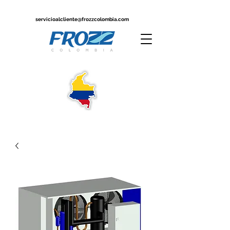
servicioalcliente@frozzcolombia.com