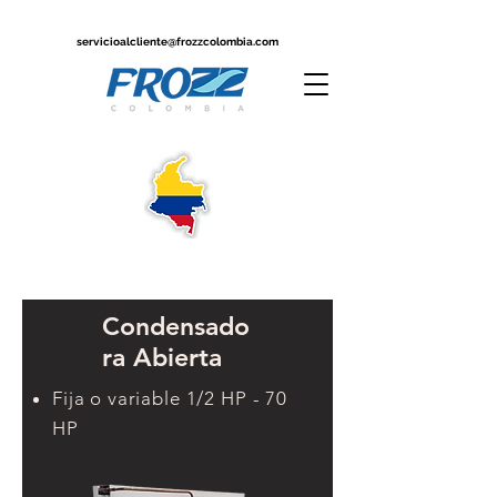
servicioalcliente@frozzcolombia.com
Condensado
ra Abierta
Fija o variable 1/2 HP - 70
HP