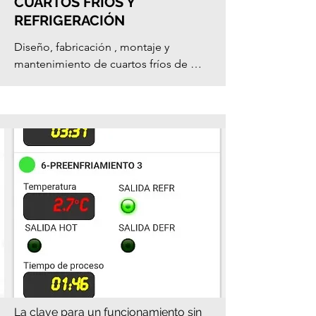
CUARTOS FRIOS Y
REFRIGERACIÓN
Diseño, fabricación , montaje y 
mantenimiento de cuartos fríos de 
refrigeración comercial, cuartos fríos 
de múltiples tamaños y características 
que se ajustan a sus necesidades, 
fabricamos ductos , extractores , 
inyectores y rejillas.
La clave para un funcionamiento sin